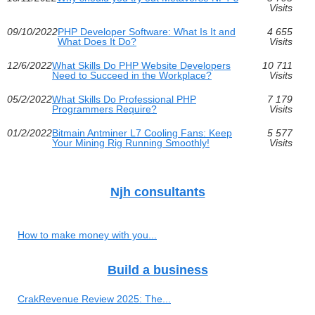
Visits
09/10/2022
PHP Developer Software: What Is It and
4 655
What Does It Do?
Visits
12/6/2022
What Skills Do PHP Website Developers
10 711
Need to Succeed in the Workplace?
Visits
05/2/2022
What Skills Do Professional PHP
7 179
Programmers Require?
Visits
01/2/2022
Bitmain Antminer L7 Cooling Fans: Keep
5 577
Your Mining Rig Running Smoothly!
Visits
Njh consultants
How to make money with you...
Build a business
CrakRevenue Review 2025: The...