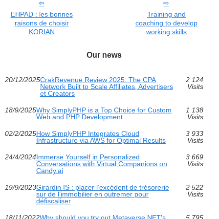
EHPAD : les bonnes
Training and
raisons de choisir
coaching to develop
KORIAN
working skills
Our news
20/12/2025
CrakRevenue Review 2025: The CPA
2 124
Network Built to Scale Affiliates, Advertisers
Visits
et Creators
18/9/2025
Why SimplyPHP is a Top Choice for Custom
1 138
Web and PHP Development
Visits
02/2/2025
How SimplyPHP Integrates Cloud
3 933
Infrastructure via AWS for Optimal Results
Visits
24/4/2024
Immerse Yourself in Personalized
3 669
Conversations with Virtual Companions on
Visits
Candy.ai
19/9/2023
Girardin IS : placer l’excédent de trésorerie
2 522
sur de l’immobilier en outremer pour
Visits
défiscaliser
18/11/2022
Why should you try out Metaverse NFT's
5 795